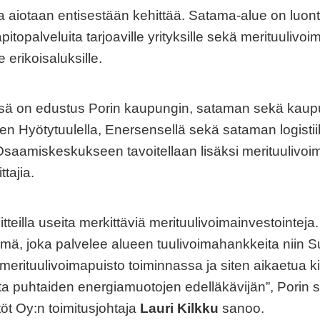
ota aiotaan entisestään kehittää. Satama-alue on lu
pitopalveluita tarjoaville yrityksille sekä merituulivoi
 erikoisaluksille.
ä on edustus Porin kaupungin, sataman sekä kaup
men Hyötytuulella, Enersensellä sekä sataman logistii
a. Osaamiskeskukseen tavoitellaan lisäksi merituulivo
ttajia.
tteilla useita merkittäviä merituulivoimainvestointe
mä, joka palvelee alueen tuulivoimahankkeita niin 
i merituulivoimapuisto toiminnassa ja siten aikaetua ki
a puhtaiden energiamuotojen edelläkävijän”, Porin s
töt Oy:n toimitusjohtaja
Lauri Kilkku
sanoo.