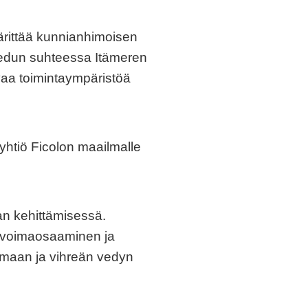
ärittää kunnianhimoisen
luedun suhteessa Itämeren
vaa toimintaympäristöä
yhtiö Ficolon maailmalle
ran kehittämisessä.
livoimaosaaminen ja
imaan ja vihreän vedyn