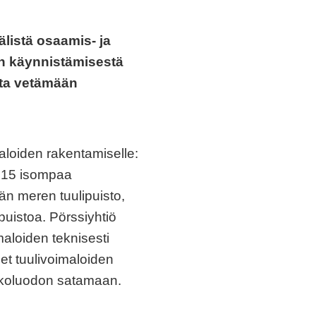
listä osaamis- ja
an käynnistämisestä
tta vetämään
aloiden rakentamiselle:
ä 15 isompaa
n meren tuulipuisto,
uistoa. Pörssiyhtiö
aloiden teknisesti
eet tuulivoimaloiden
ahkoluodon satamaan.