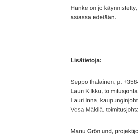
Hanke on jo käynnistetty, 
asiassa edetään.
Lisätietoja:
Seppo Ihalainen, p. +35
Lauri Kilkku, toimitusjoht
Lauri Inna, kaupunginjoh
Vesa Mäkilä, toimitusjoh
Manu Grönlund, projektij