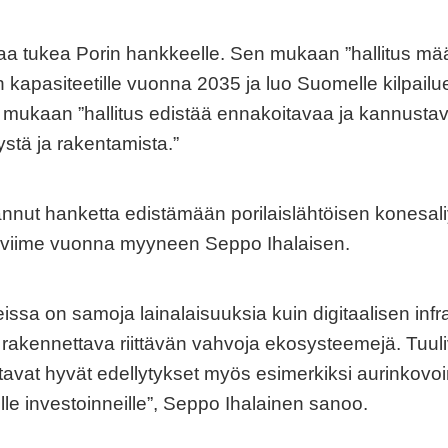
taa tukea Porin hankkeelle. Sen mukaan ”hallitus mä
n kapasiteetille vuonna 2035 ja luo Suomelle kilpai
n mukaan ”hallitus edistää ennakoitavaa ja kannusta
stä ja rakentamista.”
kannut hanketta edistämään porilaislähtöisen konesali
 viime vuonna myyneen Seppo Ihalaisen.
issa on samoja lainalaisuuksia kuin digitaalisen inf
rakennettava riittävän vahvoja ekosysteemejä. Tuu
avat hyvät edellytykset myös esimerkiksi aurinkovo
lisille investoinneille”, Seppo Ihalainen sanoo.