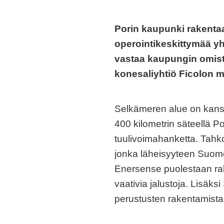
Porin kaupunki rakentaa
operointikeskittymää y
vastaa kaupungin omist
konesaliyhtiö Ficolon m
Selkämeren alue on kansai
400 kilometrin säteellä P
tuulivoimahanketta. Tahk
jonka läheisyyteen Suome
Enersense puolestaan rak
vaativia jalustoja. Lisäk
perustusten rakentamista