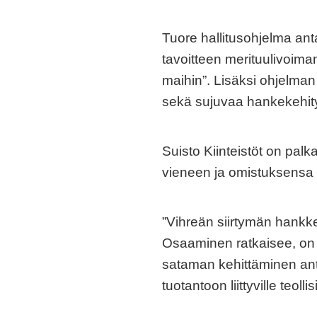
Tuore hallitusohjelma an
tavoitteen merituulivoima
maihin”. Lisäksi ohjelma
sekä sujuvaa hankekehity
Suisto Kiinteistöt on pal
vieneen ja omistuksensa
”Vihreän siirtymän hankke
Osaaminen ratkaisee, on 
sataman kehittäminen ant
tuotantoon liittyville teol