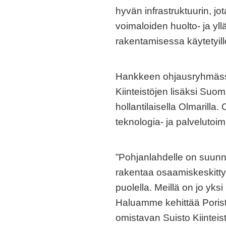
hyvän infrastruktuurin, j
voimaloiden huolto- ja yllä
rakentamisessa käytetyille
Hankkeen ohjausryhmäss
Kiinteistöjen lisäksi Suo
hollantilaisella Olmarill
teknologia- ja palvelutoimi
”Pohjanlahdelle on suunni
rakentaa osaamiskeskitty
puolella. Meillä on jo yks
Haluamme kehittää Porist
omistavan Suisto Kiinteis