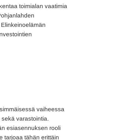
akentaa toimialan vaatimia
 Pohjanlahden
a. Elinkeinoelämän
nvestointien
Ensimmäisessä vaiheessa
sekä varastointia.
vän esiasennuksen rooli
arjoaa tähän erittäin