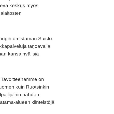
onteva keskus myös
malaitosten
ungin omistaman Suisto
kkapalveluja tarjoavalla
iman kansainvälisiä
ja. Tavoitteenamme on
Suomen kuin Ruotsinkin
lpailijoihin nähden.
atama-alueen kiinteistöjä