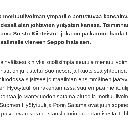
 merituulivoiman ympärille perustuvaa kansainvä
hdessä alan johtavien yritysten kanssa. Toiminn
ama Suisto Kiinteistöt, joka on palkannut hanke
aailmalle vieneen Seppo Ihalaisen.
nvälisestikin yksi otollisimpia seutuja merituulivoim
orista on julkistettu Suomessa ja Ruotsissa yhteens
oluodossa sijaitsee jo maailman ensimmäinen jäätyvä
n Hyötytuuli on rakentamassa suurempaa merituulip
entaa jo Mäntyluodon satama-alueella merituulivoim
si Suomen Hyötytuuli ja Porin Satama ovat juuri sopin
 palvelevan soranlastauslaiturin rakentamisesta T