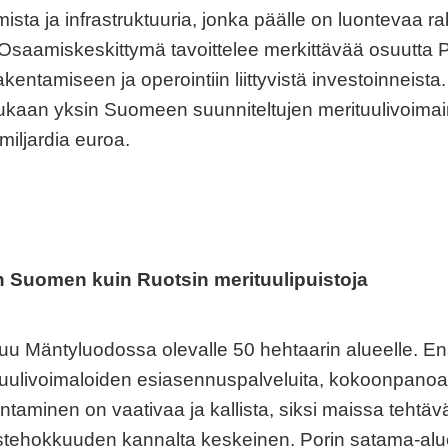
sta ja infrastruktuuria, jonka päälle on luontevaa r
a. Osaamiskeskittymä tavoittelee merkittävää osuutta
kentamiseen ja operointiin liittyvistä investoinneist
mukaan yksin Suomeen suunniteltujen merituulivoimai
miljardia euroa.
n Suomen kuin Ruotsin merituulipuistoja
tuu Mäntyluodossa olevalle 50 hehtaarin alueelle. 
tuulivoimaloiden esiasennuspalveluita, kokoonpanoa 
ntaminen on vaativaa ja kallista, siksi maissa tehtä
ehokkuuden kannalta keskeinen. Porin satama-alue t