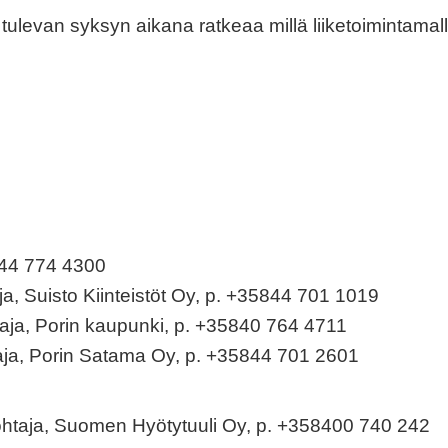
tulevan syksyn aikana ratkeaa millä liiketoimintamalli
844 774 4300
aja, Suisto Kiinteistöt Oy, p. +35844 701 1019
taja, Porin kaupunki, p. +35840 764 4711
taja, Porin Satama Oy, p. +35844 701 2601
ohtaja, Suomen Hyötytuuli Oy, p. +358400 740 242