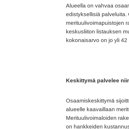
Alueella on vahvaa osaami
edistyksellisiä palveluit
merituulivoimapuistojen ra
keskusliiton listauksen 
kokonaisarvo on jo yli 42 
Keskittymä palvelee nii
Osaamiskeskittymä sijoit
alueelle kaavaillaan meri
Merituulivoimaloiden rake
on hankkeiden kustannust